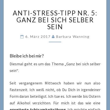
ANTI-
ANTI-STRESS-TIPP NR. 5:
STRESS-
TIPP
GANZ BEI SICH SELBER
NR.
SEIN
5:
GANZ
6. März 2017
Barbara Wanning
BEI
SICH
SELBER
Bleibe ich bei mir?
SEIN
Diesmal geht es um das Thema „Ganz bei sich selber
sein“.
Seit vergangenem Mittwoch haben wir nun also
Fastenzeit. Ich weiß nicht, ob Du Dich in irgendeiner
Form daran beteiligst. Ich tue es. Ich werde bis Ostern
auf Alkohol verzichten. Für mich ist das wie eine
erweiterte Achtsamkeitsübung
. Ich möchte einfach