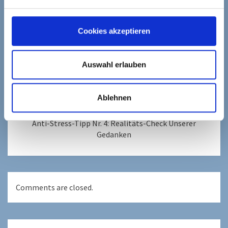
Achtsamkeit
,
Energie
,
Entscheidung
,
Gewohnheit
,
Stresslevel
Cookies akzeptieren
Post
Auswahl erlauben
navigation
NEXT
Anti-Stress-Tipp Nr. 7: Richtig Trinken!
Ablehnen
PREVIOUS
Anti-Stress-Tipp Nr. 4: Realitäts-Check Unserer
Gedanken
Comments are closed.