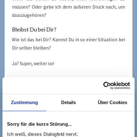
müssen? Oder gebe ich dem äußeren Druck nach, um
dazuzugehören?
Bleibst Du bei Dir?
Wie ist das bei Dir? Kannst Du in so einer Situation bei
Dir selber bleiben?
Ja? Super, weiter so!
Jein? Es gelingt Dir noch nicht so gut? Du merkst, wie
Dein
Stresslevel
steigt, sobald andere Deine
Entscheidung
hinterfragen?
Zustimmung
Details
Über Cookies
Dann überleg‘ doch nochmal, warum Du so
entschieden hast. Was war Deine Motivation? Wieso
bist Du ursprünglich auf diese Idee gekommen?
Sorry für die kurze Störung...
Ich weiß, dieses Dialogfeld nervt.
Merkst Du, wie Deine
Energie
langsam zurückkommt?