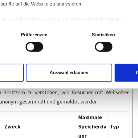
ugriffe auf die Website zu analysieren.
Sichert die Nutzung der
1 Jahr
HTTP-
iner Cookie-Erklärung und in den Datenschutzhinweisen.
Online-Kurse der Akademie.
Cookie
Verwendet, um zu überprüfen,
Sitzung
HTTP-
Präferenzen
Statistiken
ob der Browser des Benutzers
Cookie
Cookies unterstützt.
Auswahl erlauben
C
en-Besitzern zu verstehen, wie Besucher mit Webseiten
n anonym gesammelt und gemeldet werden.
Maximale
Zweck
Speicherda
Typ
uer