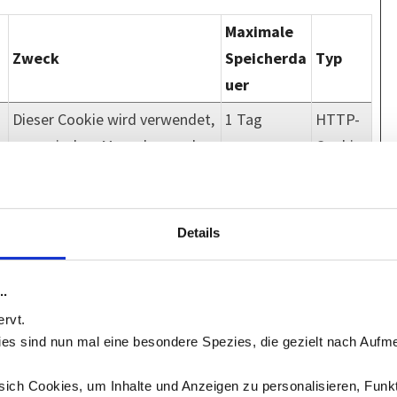
Maximale
Zweck
Speicherda
Typ
uer
Dieser Cookie wird verwendet,
1 Tag
HTTP-
um zwischen Menschen und
Cookie
Bots zu unterscheiden. Dies ist
vorteilhaft für die webseite,
um gültige Berichte über die
Details
Nutzung ihrer webseite zu
erstellen.
..
Speichert den
1 Jahr
HTTP-
ervt.
Zustimmungsstatus des
Cookie
okies sind nun mal eine besondere Spezies, die gezielt nach Aufme
Benutzers für Cookies auf der
ich Cookies, um Inhalte und Anzeigen zu personalisieren, Funkt
aktuellen Domäne.