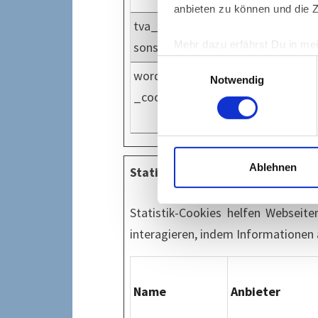
anbieten zu können und die Z
tva_learned_les
stressfrei-
Mehr dazu erfährst Du in me
sons
durchs-leben.de
Einwilligungsauswahl
wordpress_test
stressfrei-
Notwendig
_cookie
durchs-leben.de
Ablehnen
Statistiken (2)
Statistik-Cookies helfen Webseit
interagieren, indem Informatione
Name
Anbieter