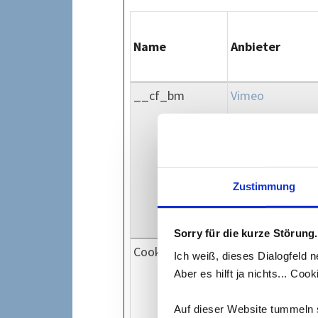
Name
Anbieter
__cf_bm
Vimeo
Zustimmung
Sorry für die kurze Störung.
CookieConsent
Cookiebot
Ich weiß, dieses Dialogfeld n
Aber es hilft ja nichts... Co
Auf dieser Website tummeln s