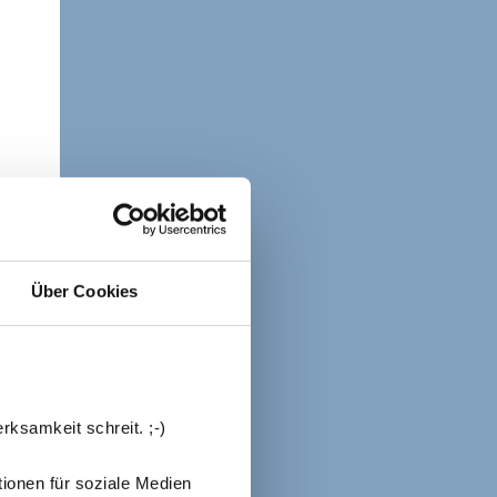
Über Cookies
rksamkeit schreit. ;-)
ionen für soziale Medien