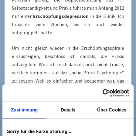
Selbstständigkeit und Praxis führte mich Anfang 2012
mit einer
Erschöpfungsdepression
in die Klinik. Ich
brauchte viele Wochen, bis ich mich wieder
aufgerappelt hatte.
Um nicht gleich wieder in die Erschöpfungsspirale
einzusteigen, beschloss ich damals, die Praxis
aufzugeben. Weil ich mich damals noch nicht traute,
wirklich komplett auf das „neue Pferd Psychologie“
zu setzen. Weil es einfacher und bequemer war, das
sichere Geld aus der IT-Branche zu kassieren. Und weil
ich damit natürlich auch schön all
meine alten,
negativen Glaubenssätze
bestätigen konnte.
Zustimmung
Details
Über Cookies
Schnell merkte ich jedoch, dass mich diese
Entscheidung sehr unglücklich machte. Ich konnte
Sorry für die kurze Störung...