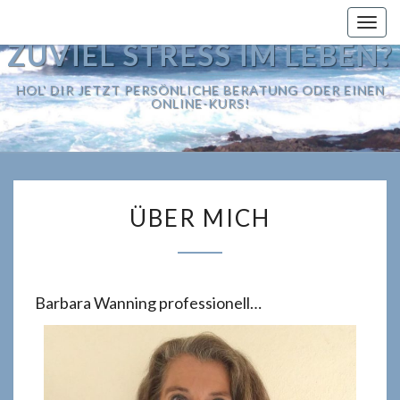
Togg
navig
ZUVIEL STRESS IM LEBEN?
HOL' DIR JETZT PERSÖNLICHE BERATUNG ODER EINEN
ONLINE-KURS!
ÜBER
ÜBER MICH
MICH
Barbara Wanning professionell…