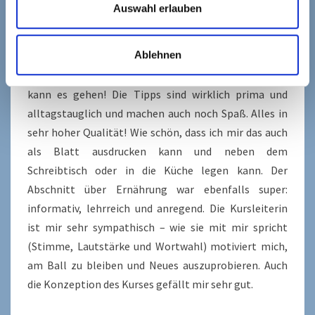
Stress möchte, kommt an diesem Kurs nicht vorbei!
Auswahl erlauben
Petra Waldmann
(15.07.2017)
5*
Ablehnen
Ich bin total begeistert von der Mischung aus
Information und Anregung zur Selbstreflexion. Nur so
kann es gehen! Die Tipps sind wirklich prima und
alltagstauglich und machen auch noch Spaß. Alles in
sehr hoher Qualität! Wie schön, dass ich mir das auch
als Blatt ausdrucken kann und neben dem
Schreibtisch oder in die Küche legen kann. Der
Abschnitt über Ernährung war ebenfalls super:
informativ, lehrreich und anregend. Die Kursleiterin
ist mir sehr sympathisch – wie sie mit mir spricht
(Stimme, Lautstärke und Wortwahl) motiviert mich,
am Ball zu bleiben und Neues auszuprobieren. Auch
die Konzeption des Kurses gefällt mir sehr gut.