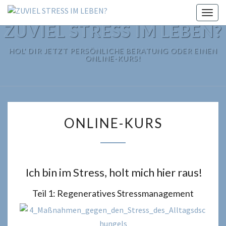
Togg
navig
ZUVIEL STRESS IM LEBEN?
HOL' DIR JETZT PERSÖNLICHE BERATUNG ODER EINEN
ONLINE-KURS!
ONLINE-
ONLINE-KURS
KURS
Ich bin im Stress, holt mich hier raus!
Teil 1: Regeneratives Stressmanagement