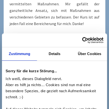
vermittelten Maßnahmen. Mir gefällt der
ganzheitliche Ansatz, sich mit Maßnahmen aus
verschiedenen Gebieten zu befassen. Der Kurs ist auf
jeden Fall eine Bereicherung für mich. Danke!
Uta Nachbaur
(01.08.2017)
5*
Sehr sympathische Dozentin. Der Kurs gibt einen
guten Überblick, was alles dazu gehört, wenn man
Zustimmung
Details
Über Cookies
„raus aus dem Stress“ will, viele Impulse zum
Überdenken des eigenen Verhaltens und zum
Ausprobieren!
Sorry für die kurze Störung...
Ich weiß, dieses Dialogfeld nervt.
Alfred Kindshofer
(24.07.2017)
5*
Aber es hilft ja nichts... Cookies sind nun mal eine
Wow, das hätte ich nicht gedacht. Da war ich schon
besondere Spezies, die gezielt nach Aufmerksamkeit
skeptisch ob ich damit umgehen kann und ob mir das
schreit. ;-)
was bringt. Frau Wanning hat es mir einfach gemacht
sofort in den Kurs zu finden. Die Texte sind gut