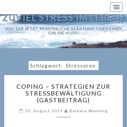
Togg
navig
ZUVIEL STRESS IM LEBEN?
HOL' DIR JETZT PERSÖNLICHE BERATUNG ODER EINEN
ONLINE-KURS!
Schlagwort:
Stressoren
COPING
COPING – STRATEGIEN ZUR
–
STRESSBEWÄLTIGUNG
STRATEGIEN
(GASTBEITRAG)
ZUR
STRESSBEWÄLTIGUNG
20. August 2019
Barbara Wanning
(GASTBEITRAG)