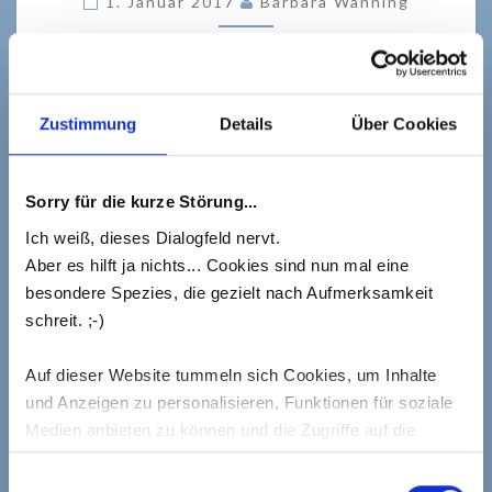
1. Januar 2017
Barbara Wanning
Hier geht’s den Stressauslösern an den Kragen!
Instrumentelles Stressmanagement setzt bei den
Zustimmung
Details
Über Cookies
Stressauslösern (auch Stressoren genannt) an. Bei
dieser Art des Stressmanagements geht es darum, die
stressauslösenden Faktoren so weit wie möglich zu
Sorry für die kurze Störung...
reduzieren oder bestenfalls sogar komplett
Ich weiß, dieses Dialogfeld nervt.
auszuschalten. Stress entsteht unter anderem
Aber es hilft ja nichts... Cookies sind nun mal eine
dadurch, dass ich das Gefühl habe, einer Sache nicht
besondere Spezies, die gezielt nach Aufmerksamkeit
gewachsen zu…
schreit. ;-)
READ MORE
READ MORE
Auf dieser Website tummeln sich Cookies, um Inhalte
und Anzeigen zu personalisieren, Funktionen für soziale
Medien anbieten zu können und die Zugriffe auf die
Website zu analysieren.
Einwilligungsauswahl