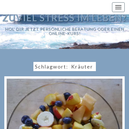
Togg
navig
ZUVIEL STRESS IM LEBEN?
HOL' DIR JETZT PERSÖNLICHE BERATUNG ODER EINEN
ONLINE-KURS!
Schlagwort:
Kräuter