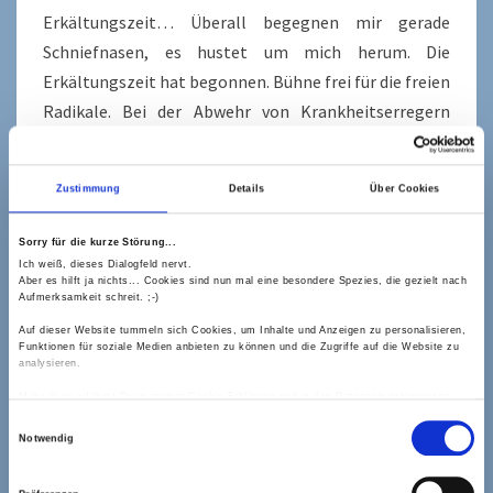
Erkältungszeit… Überall begegnen mir gerade
Schniefnasen, es hustet um mich herum. Die
Erkältungszeit hat begonnen. Bühne frei für die freien
Radikale. Bei der Abwehr von Krankheitserregern
produziert unser Körper selber freie Radikale, da diese
in der Lage sind, aggressive Bakterien oder Viren
Zustimmung
Details
Über Cookies
gezielt anzugreifen und zu zerstören sowie akute
Entzündungsprozesse…
Sorry für die kurze Störung...
Ich weiß, dieses Dialogfeld nervt.
Aber es hilft ja nichts... Cookies sind nun mal eine besondere Spezies, die gezielt nach
READ MORE
READ MORE
Aufmerksamkeit schreit. ;-)
Auf dieser Website tummeln sich Cookies, um Inhalte und Anzeigen zu personalisieren,
Funktionen für soziale Medien anbieten zu können und die Zugriffe auf die Website zu
analysieren.
Mehr dazu erfährst Du in meiner Cookie-Erklärung und in den Datenschutzhinweisen.
Einwilligungsauswahl
KOSTENLOSES E-BOOK MIT 3 SOFORT
Notwendig
ANWENDBAREN TIPPS GEGEN DEINEN STRESS!