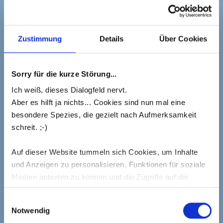
Erkältungszeit… Überall begegnen mir gerade
Schniefnasen, es hustet um mich herum. Die
Erkältungszeit hat begonnen. Bühne frei für die freien
Zustimmung
Details
Über Cookies
Radikale. Bei der Abwehr von Krankheitserregern
produziert unser Körper selber freie Radikale, da diese
Sorry für die kurze Störung...
in der Lage sind, aggressive Bakterien oder Viren
gezielt anzugreifen und zu zerstören sowie akute
Ich weiß, dieses Dialogfeld nervt.
Aber es hilft ja nichts... Cookies sind nun mal eine
Entzündungsprozesse…
besondere Spezies, die gezielt nach Aufmerksamkeit
schreit. ;-)
READ MORE
READ MORE
Auf dieser Website tummeln sich Cookies, um Inhalte
und Anzeigen zu personalisieren, Funktionen für soziale
Medien anbieten zu können und die Zugriffe auf die
Website zu analysieren.
KOSTENLOSES E-BOOK MIT 3 SOFORT
Einwilligungsauswahl
ANWENDBAREN TIPPS GEGEN DEINEN STRESS!
Notwendig
Mehr dazu erfährst Du in meiner Cookie-Erklärung und in