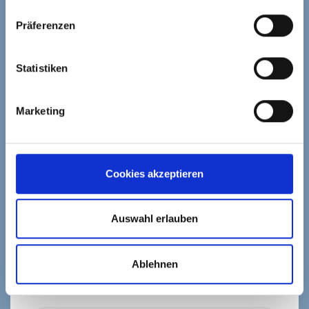
den Datenschutzhinweisen.
Präferenzen
Statistiken
Marketing
Cookies akzeptieren
Auswahl erlauben
Ablehnen
BARBARA IM PODCAST BEI JOHANNES SCHULTE
VON INSPIRIERE.DE