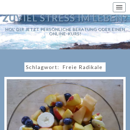
Togg
navig
ZUVIEL STRESS IM LEBEN?
HOL' DIR JETZT PERSÖNLICHE BERATUNG ODER EINEN
ONLINE-KURS!
Schlagwort:
Freie Radikale