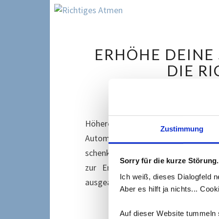
ERHÖHE DEINE 
DIE R
21. Sep
Höhere Stressresistenz durch rich
Zustimmung
Automatisch. Unbewusst. Es lohnt
schenken. Denn Atmen ist weit meh
Sorry für die kurze Störung.
zur Entsäuerung des Körpers bei
Ich weiß, dieses Dialogfeld n
ausgeatmet). Durch die…
Aber es hilft ja nichts... Co
Auf dieser Website tummeln s