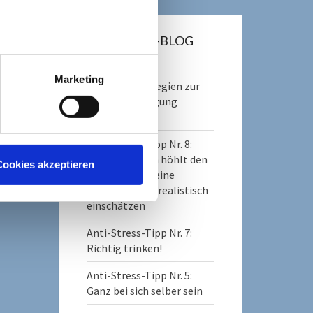
ANTI-STRESS-BLOG
Marketing
Coping – Strategien zur
Stressbewältigung
(Gastbeitrag)
Anti-Stress-Tipp Nr. 8:
Steter Tropfen höhlt den
ookies akzeptieren
Stein – oder: Deine
Möglichkeiten realistisch
einschätzen
Anti-Stress-Tipp Nr. 7:
Richtig trinken!
Anti-Stress-Tipp Nr. 5:
Ganz bei sich selber sein