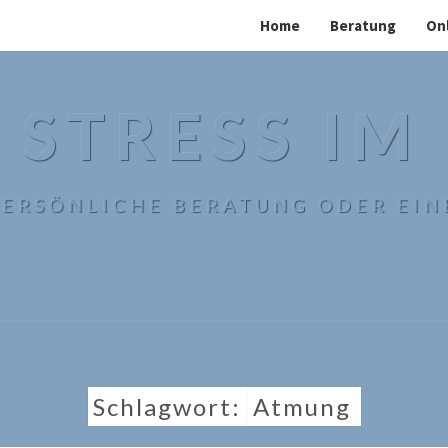
Home
Beratung
On
 STRESS IM
 PERSÖNLICHE BERATUNG ODER EIN
Schlagwort:
Atmung