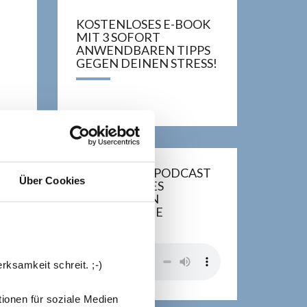
KOSTENLOSES E-BOOK
MIT 3 SOFORT
ANWENDBAREN TIPPS
GEGEN DEINEN STRESS!
BARBARA IM PODCAST
Über Cookies
BEI JOHANNES
SCHULTE VON
INSPIRIERE.DE
rksamkeit schreit. ;-)
ionen für soziale Medien