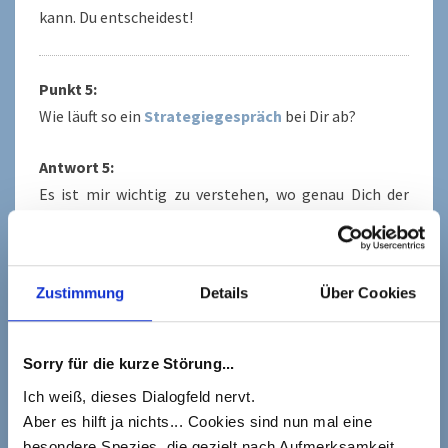
kann. Du entscheidest!
Punkt 5:
Wie läuft so ein
Strategiegespräch
bei Dir ab?
Antwort 5:
Es ist mir wichtig zu verstehen, wo genau Dich der
Schuh drückt, und wie ich Dich ggf. unterstützen kann.
Damit wir die Gesprächszeit bestmöglich nutzen
können, bitte ich Dich
im Vorfeld einen Fragebogen
Zustimmung
Details
Über Cookies
auszufüllen
. Bitte nimm Dir für die Beantwortung
der Fragen Zeit (20 – 30 Minuten sollten reichen).
Nachdem Du den Fragebogen abgesendet hast,
prüfe
Sorry für die kurze Störung...
ich anhand Deiner Antworten, ob ich Dir helfen kann
Ich weiß, dieses Dialogfeld nervt.
und
sende Dir zeitnah Terminvorschläge
für unser
Aber es hilft ja nichts... Cookies sind nun mal eine
Gespräch.
besondere Spezies, die gezielt nach Aufmerksamkeit