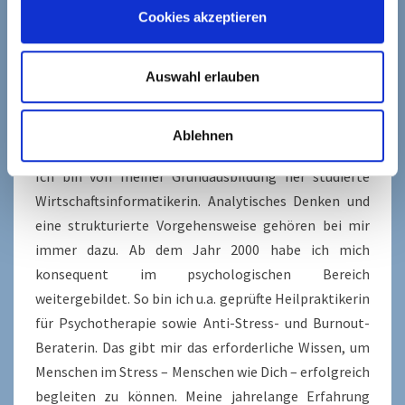
Unterstützung anzubieten?
Cookies akzeptieren
Antwort 6:
Auswahl erlauben
Eine berechtigte Frage. Vor allem in einer Zeit, in der
immer mehr „Berater“ wie Pilze aus dem Boden
schießen.
Ablehnen
Ich bin von meiner Grundausbildung her studierte
Wirtschaftsinformatikerin. Analytisches Denken und
eine strukturierte Vorgehensweise gehören bei mir
immer dazu. Ab dem Jahr 2000 habe ich mich
konsequent im psychologischen Bereich
weitergebildet. So bin ich u.a. geprüfte Heilpraktikerin
für Psychotherapie sowie Anti-Stress- und Burnout-
Beraterin. Das gibt mir das erforderliche Wissen, um
Menschen im Stress – Menschen wie Dich – erfolgreich
begleiten zu können. Meine jahrelange Erfahrung