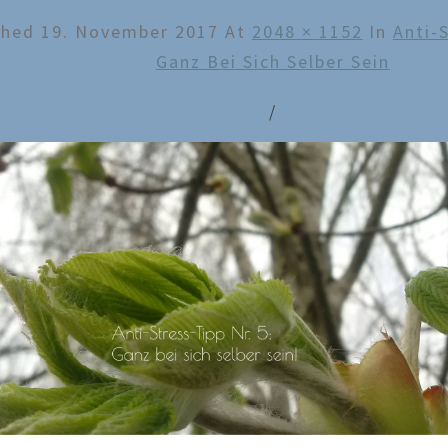
shed
19. November 2017
At
2048 × 1152
In
Anti-S
Ganz Bei Sich Selber Sein
/