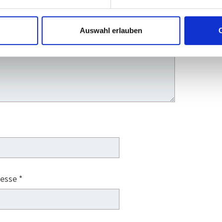
Auswahl erlauben
C
resse
*