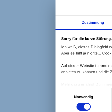
Zustimmung
Anti-Stress
Sorry für die kurze Störung.
Trackbacks Are 
Ich weiß, dieses Dialogfeld n
Aber es hilft ja nichts... Co
Auf dieser Website tummeln s
Schrei
anbieten zu können und die Z
Deine E-Ma
Mehr dazu erfährst Du in me
Einwilligungsauswahl
Komment
Notwendig