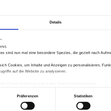
Details
-Tipp Nr. 5: Ganz bei sich selber sein
..
Closed, But You Can
Post A Comment
.
ervt.
okies sind nun mal eine besondere Spezies, die gezielt nach Aufme
ich Cookies, um Inhalte und Anzeigen zu personalisieren, Funkt
be einen Kommentar
ugriffe auf die Website zu analysieren.
il-Adresse wird nicht veröffentlicht.
Erforderliche Felder si
iner Cookie-Erklärung und in den Datenschutzhinweisen.
ar
*
Präferenzen
Statistiken