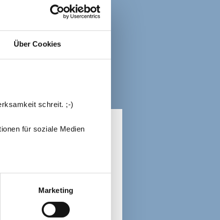
Über Cookies
rksamkeit schreit. ;-)
ionen für soziale Medien
nd mit
*
markiert
Marketing