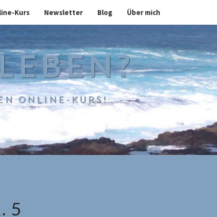
line-Kurs
Newsletter
Blog
Über mich
 LEBEN?
EN ONLINE-KURS!
. 5