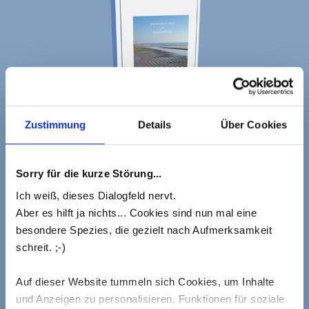
Zustimmung
Details
Über Cookies
Sorry für die kurze Störung...
Trackbacks Are Closed, But You Can
Post A
Ich weiß, dieses Dialogfeld nervt.
Comment
.
Aber es hilft ja nichts... Cookies sind nun mal eine
besondere Spezies, die gezielt nach Aufmerksamkeit
schreit. ;-)
Schreibe einen Kommentar
Auf dieser Website tummeln sich Cookies, um Inhalte
Deine E-Mail-Adresse wird nicht veröffentlicht.
und Anzeigen zu personalisieren, Funktionen für soziale