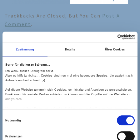
Trackbacks Are Closed, But You Can
Post A
Comment
.
Zustimmung
Details
Über Cookies
Schreibe einen Kommentar
Deine E-Mail-Adresse wird nicht veröffentlicht.
Sorry für die kurze Störung...
Erforderliche Felder sind mit
*
markiert
Ich weiß, dieses Dialogfeld nervt.
Aber es hilft ja nichts... Cookies sind nun mal eine besondere Spezies, die gezielt nach
Aufmerksamkeit schreit. ;-)
Kommentar
*
Auf dieser Website tummeln sich Cookies, um Inhalte und Anzeigen zu personalisieren,
Funktionen für soziale Medien anbieten zu können und die Zugriffe auf die Website zu
analysieren.
Mehr dazu erfährst Du in meiner Cookie-Erklärung und in den Datenschutzhinweisen.
Einwilligungsauswahl
Notwendig
Präferenzen