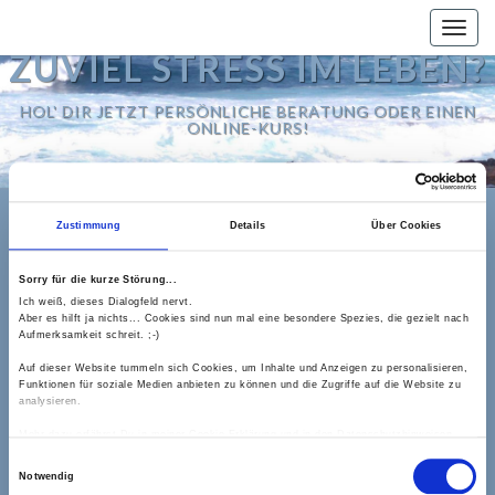
Togg
navig
ZUVIEL STRESS IM LEBEN?
HOL' DIR JETZT PERSÖNLICHE BERATUNG ODER EINEN
ONLINE-KURS!
Zustimmung
Details
Über Cookies
BUTTON_FRAGEBOGEN
Sorry für die kurze Störung...
Ich weiß, dieses Dialogfeld nervt.
Published
1. August 2019
At
200 × 50
In
Aber es hilft ja nichts... Cookies sind nun mal eine besondere Spezies, die gezielt nach
Aufmerksamkeit schreit. ;-)
Strategiegespräch
Auf dieser Website tummeln sich Cookies, um Inhalte und Anzeigen zu personalisieren,
Funktionen für soziale Medien anbieten zu können und die Zugriffe auf die Website zu
/
analysieren.
Mehr dazu erfährst Du in meiner Cookie-Erklärung und in den Datenschutzhinweisen.
Einwilligungsauswahl
Notwendig